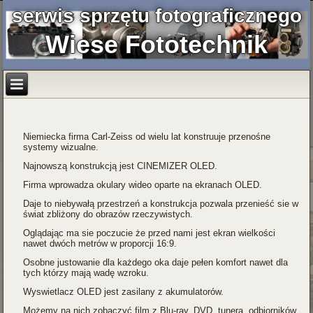
serwis sprzętu fotograficznego
Wiese Fototechnik
Niemiecka firma Carl-Zeiss od wielu lat konstruuje przenośne
systemy wizualne.
Najnowszą konstrukcją jest CINEMIZER OLED.
Firma wprowadza okulary wideo oparte na ekranach OLED.
Daje to niebywałą przestrzeń a konstrukcja pozwala przenieść sie w
świat zbliżony do obrazów rzeczywistych.
Oglądając ma sie poczucie że przed nami jest ekran wielkości
nawet dwóch metrów w proporcji 16:9.
Osobne justowanie dla każdego oka daje pełen komfort nawet dla
tych którzy mają wadę wzroku.
Wyswietlacz OLED jest zasilany z akumulatorów.
Możemy na nich zobaczyć film z Blu-ray, DVD, tunera, odbiorników