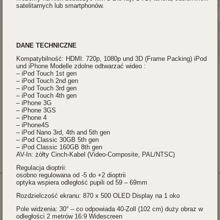
satelitarnych lub smartphonów.
DANE TECHNICZNE
Kompatybilność: HDMI: 720p, 1080p und 3D (Frame Packing) iPod
und iPhone Modelle zdolne odtwarzać wideo :
– iPod Touch 1st gen
– iPod Touch 2nd gen
– iPod Touch 3rd gen
– iPod Touch 4th gen
– iPhone 3G
– iPhone 3GS
– iPhone 4
– iPhone4S
– iPod Nano 3rd, 4th and 5th gen
– iPod Classic 30GB 5th gen
– iPod Classic 160GB 8th gen
AV-In: żółty Cinch-Kabel (Video-Composite, PAL/NTSC)
Regulacja dioptrii:
osobno regulowana od -5 do +2 dioptrii
optyka wspiera odległość pupili od 59 – 69mm
Rozdzielczość ekranu: 870 x 500 OLED Display na 1 oko
Pole widzenia: 30° – co odpowiada 40-Zoll (102 cm) duży obraz w
odległości 2 metrów 16:9 Widescreen