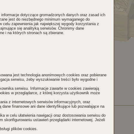
my informacje dotyczące gromadzonych danych oraz zasad ich
niczane jest do niezbędnego minimum wymaganego do
w celu zapewnienia jak największej wygody korzystania z
mujące się analityką serwisów. Chronimy dane
e i na których stronach są zbierane.
tosowana jest technologia anonimowych cookies oraz pobierane
gacja serwisu, żeby wyszukiwanie treści było wygodne i
tkownika serwisu. Informacje zawarte w cookies zawierają
kies w przeglądarce, z której korzysta użytkownik może
ania z internetowych serwisów informacyjnych, oraz
ą dane finansowe ani dane identyfikujące lub pozwalające na
ika w celu ułatwienia nawigacji oraz dostosowania serwisu do
 skonfigurowaniu ustawień przeglądarki internetowej. Jeżeli
sługi plików cookies.