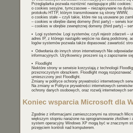
Przeglądarka pozwala rozróżnić następujące pliki cookies:
o cookies sesyjne, tymczasowe – niezapisywane na dysku, p
protokołu HTTP, którym transmitowane są strony WWW,
o cookies stałe – czyli takie, które nie są usuwane po zamk
– cookies w obrębie danej domeny (first party) – serwis ko
– cookies w obrębie zewnętrznej domeny (third party) – 
• Logi systemów. Logi systemów, czyli rejestr zdarzeń – 
adres IP, z którego nastąpiło wejście na daną podstrone
logów systemów pozwala także dopasować zawartość st
• Odwołania do innych stron internetowych Nie odpowiadamy 
informacyjnych. Użytkownicy proszeni są o zapoznanie się
• Floodlight
Niektóre strony w serwisie korzystają z technologii Floodl
przezroczystym obrazkiem. Floodlight mogą rozpoznawać nie
umieszczony jest Floodlight.
Zmiany w polityce ochrony prywatności internetowych serw
Na zmiany w Polityce prywatności internetowych serwisów 
ochrony danych osobowych, oraz rozwój internetowych ser
Koniec wsparcia Microsoft dla 
Zgodnie z informacjami zamieszczonymi na stronach Microso
większym stopniu narażone na oprogramowanie złośliwe 
system operacyjny Windows XP mogą być w znacznym stopni
przejęciem kontroli nad komputerem.