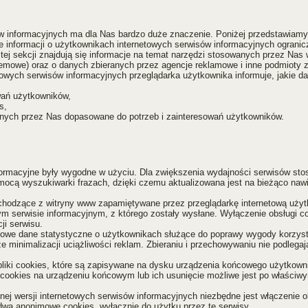
ów informacyjnych ma dla Nas bardzo duże znaczenie. Poniżej przedstawia
ie informacji o użytkownikach internetowych serwisów informacyjnych ogra
j sekcji znajdują się informacje na temat narzędzi stosowanych przez Nas 
temowe) oraz o danych zbieranych przez agencje reklamowe i inne podmioty zaj
owych serwisów informacyjnych przeglądarka użytkownika informuje, jakie dan
ań użytkowników,
s,
nych przez Nas dopasowane do potrzeb i zainteresowań użytkowników.
formacyjne były wygodne w użyciu. Dla zwiększenia wydajności serwisów s
ocą wyszukiwarki frazach, dzięki czemu aktualizowana jest na bieżąco nawi
chodzące z witryny www zapamiętywane przez przeglądarkę internetową uży
ym serwisie informacyjnym, z którego zostały wysłane. Wyłączenie obsługi coo
ji serwisu.
mowe dane statystyczne o użytkownikach służące do poprawy wygody korzyst
 minimalizacji uciążliwości reklam. Zbieraniu i przechowywaniu nie podlegaj
iki cookies, które są zapisywane na dysku urządzenia końcowego użytkown
cookies na urządzeniu końcowym lub ich usunięcie możliwe jest po właściwym
ej wersji internetowych serwisów informacyjnych niezbędne jest włączenie ob
wa anonimowe cookies, wyłącznie do użytku przez te serwisy.