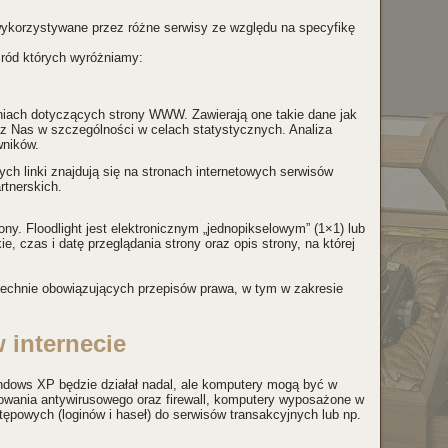
korzystywane przez różne serwisy ze względu na specyfikę
ód których wyróżniamy:
łaniach dotyczących strony WWW. Zawierają one takie dane jak
rzez Nas w szczególności w celach statystycznych. Analiza
ników.
h linki znajdują się na stronach internetowych serwisów
rtnerskich.
trony. Floodlight jest elektronicznym „jednopikselowym” (1×1) lub
 czas i datę przeglądania strony oraz opis strony, na której
zechnie obowiązujących przepisów prawa, w tym w zakresie
 internecie
dows XP będzie działał nadal, ale komputery mogą być w
mowania antywirusowego oraz firewall, komputery wyposażone w
̨powych (loginów i haseł) do serwisów transakcyjnych lub np.