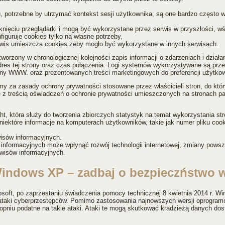
otrzebne by utrzymać kontekst sesji użytkownika; są one bardzo często wy
nięciu przeglądarki i mogą być wykorzystane przez serwis w przyszłości, wśr
nfiguruje cookies tylko na własne potrzeby,
serwis umieszcza cookies żeby mogło być wykorzystane w innych serwisach.
utworzony w chronologicznej kolejności zapis informacji o zdarzeniach i dzia
̨, adres tej strony oraz czas połączenia. Logi systemów wykorzystywane są p
rony WWW. oraz prezentowanych treści marketingowych do preferencji użytkow
za zasady ochrony prywatności stosowane przez właścicieli stron, do któryc
 z treścią oświadczeń o ochronie prywatności umieszczonych na stronach pa
ight, która służy do tworzenia zbiorczych statystyk na temat wykorzystania s
które informacje na komputerach użytkowników, takie jak numer pliku cookie,
isów informacyjnych.
informacyjnych może wpłynąć rozwój technologii internetowej, zmiany pows
wisów informacyjnych.
Windows XP – zadbaj o bezpieczństwo w
ft, po zaprzestaniu świadczenia pomocy technicznej 8 kwietnia 2014 r. Win
i ataki cyberprzestępców. Pomimo zastosowania najnowszych wersji oprogra
u podatne na takie ataki. Ataki te mogą skutkować kradzieżą danych doste