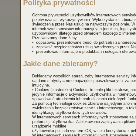
Polityka prywatności
Ochrona prywatności użytkowników internetowych serwis
przetwarzania i wykorzystywania. Wykorzystanie i zbieran
świadczenia przez Nas usług na najwyższym poziomie. W te
internetowych serwisów informacyjnych (cookies, logi sys
użytkowników, dlatego przed otwarciem każdego z internet
Przetwarzamy dane żeby:
• dopasować prezentowane treści do potrzeb i zainteresow
• zapewnić bezpieczeństwo usług świadczonych przez Na
• prezentować informacje o produktach i usługach oferowa
Jakie dane zbieramy?
Dokładamy wszelkich starań, żeby Internetowe serwisy in
są dane statystyczne o najczęściej poszukiwanych, za pom
intuicyjne.
• Cookies (ciasteczka) Cookies, to małe pliki tekstowe, po
jedynie informacje o aktywności użytkownika w internetow
spowodować utrudnienia lub brak działania niektórych funkc
Za pomocą technologii cookies zbierane są jedynie anoni
zwiększenia bezpieczeństwa serwisu internetowego, a także
identyfikację użytkowników tych serwisów.
W internetowych serwisach informacyjnych stosowane są pl
preferencji użytkownika. Zablokowanie zapisywania plików 
urządzenie mobilne
użytkownika posiada system iOS, w celu korzystania z pełn
W internetowych serwisach informacyjnych stosowane są d